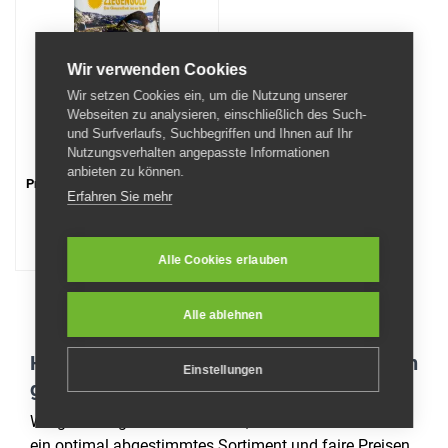
Wir verwenden Cookies
Wir setzen Cookies ein, um die Nutzung unserer
Webseiten zu analysieren, einschließlich des Such-
und Surfverlaufs, Suchbegriffen und Ihnen auf Ihr
Nutzungsverhalten angepasste Informationen
anbieten zu können.
Premium-Ziegenvollmilchpulver
Erfahren Sie mehr
32
45 €
Alle Cookies erlauben
64,64 €/kg
Alle ablehnen
Haben Sie Fragen, oder sind Wünsche offen
Einstellungen
geblieben!?
Wir geben täglich unser Bestes, um unseren Kunden
ein optimal abgestimmtes Sortiment und faire Preisen