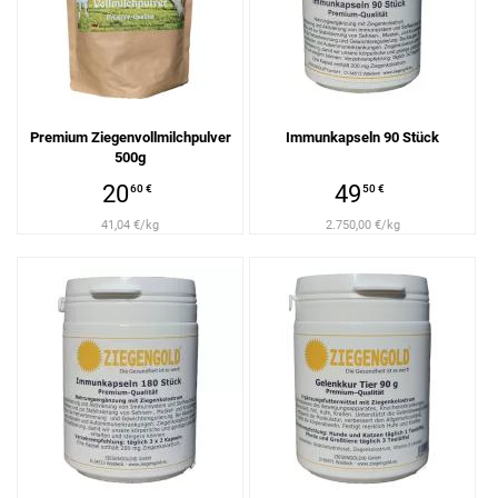
Premium Ziegenvollmilchpulver
Immunkapseln 90 Stück
500g
20
49
60 €
50 €
41,04 €/kg
2.750,00 €/kg