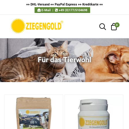
++ DHL-Versand ++ PayPal Express ++ Kreditkarte
++
E-Mail
|
+49 (0)177/5104698
0
Für das Tierwohl