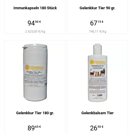
Immunkapseln 180 Stück
Gelenkkur Tier 90 gr.
94
67
50 €
15 €
2.625,00 €/kg
746,11 €/kg
Gelenkkur Tier 180 gr.
Gelenkbalsam Tier
89
26
65 €
50 €