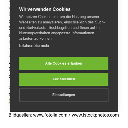
Grenzen des Urheberrechtes bedürfen der schriftlichen
Zustimmung des jeweiligen Autors bzw. Erstellers.
Wir verwenden Cookies
Downloads und Kopien dieser Seite sind nur für den
Wir setzen Cookies ein, um die Nutzung unserer
privaten, nicht kommerziellen Gebrauch gestattet.
Webseiten zu analysieren, einschließlich des Such-
und Surfverlaufs, Suchbegriffen und Ihnen auf Ihr
Soweit die Inhalte auf dieser Seite nicht vom Betreiber
Nutzungsverhalten angepasste Informationen
erstellt wurden, werden die Urheberrechte Dritter
anbieten zu können.
beachtet. Insbesondere werden Inhalte Dritter als
Erfahren Sie mehr
solche gekennzeichnet. Sollten Sie trotzdem auf eine
Urheberrechtsverletzung aufmerksam werden, bitten
wir um einen entsprechenden Hinweis. Bei
Alle Cookies erlauben
Bekanntwerden von Rechtsverletzungen werden wir
derartige Inhalte umgehend entfernen.
Alle ablehnen
Quellenangaben:
Disclaimer
von eRecht24, dem Portal
zum Internetrecht von Rechtsanwalt Sören Siebert,
Einstellungen
Datenschutzerklärung Google Analytics
Bildquellen: www.fotolia.com / www.istockphotos.com