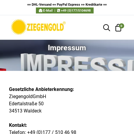
++ DHL-Versand ++ PayPal Express ++ Kreditkarte
++
E-Mail
|
+49 (0)177/5104698
0
Impressum
Gesetzliche Anbieterkennung:
ZiegengoldGmbH
Edertalstraße 50
34513 Waldeck
Kontakt:
Telefon: +49 (0)177 / 510 46 98