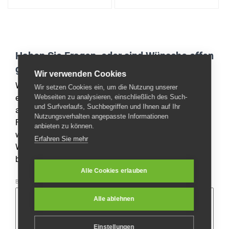
Haben Sie Fragen, oder sind Wünsche offen
geblieben!?
Wir verwenden Cookies
Wir geben täglich unser Bestes, um unseren Kunden
Wir setzen Cookies ein, um die Nutzung unserer
ein optimal abgestimmtes Sortiment und faire Preisen
Webseiten zu analysieren, einschließlich des Such-
und Surfverlaufs, Suchbegriffen und Ihnen auf Ihr
anbieten zu können. Aber manchmal bleiben auch
Nutzungsverhalten angepasste Informationen
Fragen offen, welche wir natürlich gerne beantworten
anbieten zu können.
wollen. Dazu haben Sie nachstehend die Gelegenheit.
Erfahren Sie mehr
Wenn Sie
Hilfe
benötigen, dann
kontaktieren
Sie uns
bitte.
Alle Cookies erlauben
Bitte teilen Sie uns hier mit, wie wir Ihnen behilflich sein können:
Alle ablehnen
Einstellungen